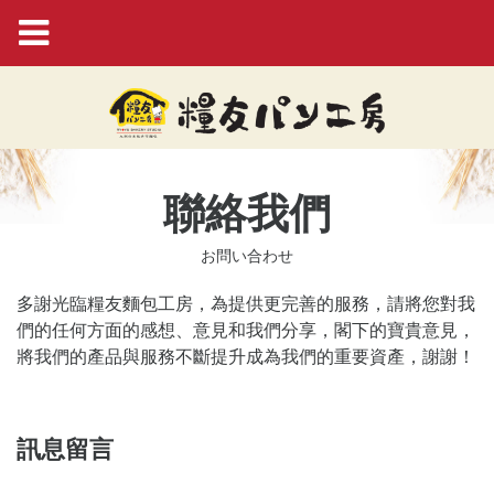
聯絡我們
お問い合わせ
多謝光臨糧友麵包工房，為提供更完善的服務，請將您對我
們的任何方面的感想、意見和我們分享，閣下的寶貴意見，
將我們的產品與服務不斷提升成為我們的重要資產，謝謝！
訊息留言